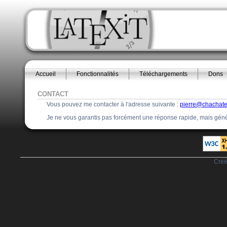
Accueil
Fonctionnalités
Téléchargements
Dons
CONTACT
Vous pouvez me contacter à l'adresse suivante :
pierre@chachateli
Je ne vous garantis pas forcément une réponse rapide, mais général
Créé