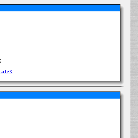
5
 LaTeX