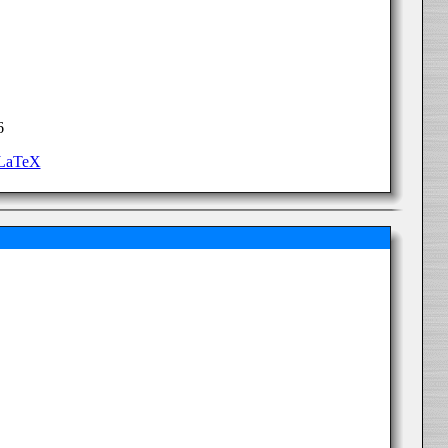
6
 LaTeX