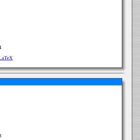
4
 LaTeX
3